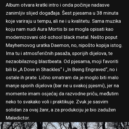
Album otvara kratki intro i onda počinje nadasve
zanimljiv slijed događaja. Šest pjesama u 38 minuta
koje variraju u tempu, ali ne i u kvalitetu. Sama muzika
koju nam nudi Aura Mortis bi se mogla opisati kao
modernizovani old-school black metal. Nešto poput
Mayhemovog uratka Daemon, no, nipošto kopija istog.
Ima tu i atmosferičnih pasaža, sporijih dijelova, te
nezaobilaznog blastbeata. Od pjesama, moji favoriti
bili bi „A Dove in Shackles“ i „In Being Engraved“, no i
ostale ih prate. Lično smatram da je moglo biti malo
manje sporih dijelova (bar ne u svakoj pjesmi), jer na
momente imam osjećaj da razvodne priču, međutim
neko to svakako voli i praktikuje. Zvuk je sasvim
solidan za ovaj žanr, a za produkciju je bio zadužen
Maledictor.