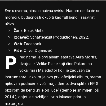
Sve u svemu, nimalo naivna svirka. Nadam se da će se
momci u budućnosti okupiti kao full bend i zasvirati
uživo
Žanr
: Black Metal
Izdavač
: Schattenkult Produktionen, 2022.
Web
:
Facebook
Piše
:
Oliver Dejanović
P
red nama je prvi album sastava Aura Mortis,
dvojca iz Velike Plane koji čine Pakost na
vokalima i Maledictor koji je zadužen za
instrumente. Iako im je ovo prvi oficijelni album, prema
njihovim podacima već imaju demo, dva splita, i EP. S
obzirom da bend „nije od juče“ (demo je snimljen još
2014.), osjeti se ozbiljan i vrlo iskusan pristup
materijalu.