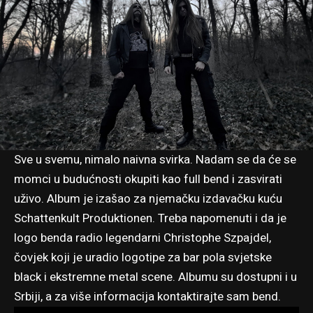
Sve u svemu, nimalo naivna svirka. Nadam se da će se
momci u budućnosti okupiti kao full bend i zasvirati
uživo. Album je izašao za njemačku izdavačku kuću
Schattenkult Produktionen. Treba napomenuti i da je
logo benda radio legendarni Christophe Szpajdel,
čovjek koji je uradio logotipe za bar pola svjetske
black i ekstremne metal scene. Albumu su dostupni i u
Srbiji, a za više informacija kontaktirajte sam bend.