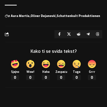
#
Aura Mortis
Oliver Dejanović
Schattenkult Produktionen
Kako ti se sviđa tekst?
Sjajno
Wow!
Haha
Zaspaću
Tuga
Grrr
0
0
0
0
0
0