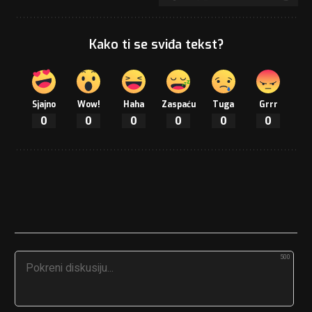
Kako ti se sviđa tekst?
Sjajno
Wow!
Haha
Zaspaću
Tuga
Grrr
0
0
0
0
0
0
500