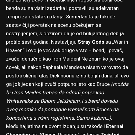
benda su na visini zadatka i postavili su adekvatan
tempo za ostatak izdanja. Sumerlands je takođe
sastav čiji povratak na scenu očekujem sa
nestrpljenjem, s obzirom da je od brilijantnog debija
prošlo šest godina. Nastavljaju
Stray Gods
sa „War in
Heaven“ i ovo je već šok druge vrste – bend, i pevač,
zvuče identično kao Iron Maiden! Ne znam ko je ovaj
čovek, ali nakon
Raphaela Mendesa
nisam verovato da
postoji sličniji glas Dickinsonu iz najboljih dana, ali evo
ga još jedan koji zvuči potpuno isto kao Bruce
(možda
bi i Iron Maiden trebao da odradi potez kao
Whitesnake sa Dinom Jelušićem, i u bend dovedu
ovog momka da pomogne vremešnom Bruceu na
koncertima u višim registrima. Samo kažem…).
Među hajlatima na ovom izdanju su takođe i
Eternal
Champion
sa „Stygian Passage“, veterani
Twisted