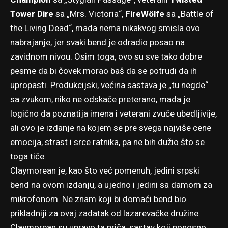
Tower Dire
sa „Mrs. Victoria“,
FireWölfe
sa „Battle of
the Living Dead“, mada nema nikakvog smisla ovo
nabrajanje, jer svaki bend je odradio posao na
zavidnom nivou. Osim toga, ovo su sve tako dobre
pesme da bi čovek morao baš da se potrudi da ih
upropasti. Produkcijski, većina sastava je „tu negde“
sa zvukom, niko ne odskače preterano, mada je
logično da poznatija imena i veterani zvuče ubedljivije,
ali ovo je izdanje na kojem se pre svega najviše cene
emocija, strast i srce ratnika, pa ne bih dužio što se
toga tiče.
Claymorean je, kao što već pomenuh, jedini srpski
bend na ovom izdanju, a ujedno i jedini sa damom za
mikrofonom. Ne znam koji bi domaći bend bio
prikladniji za ovaj zadatak od lazarevačke družine.
Claymorean su upravo ta priča, sastav koji ponosno