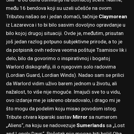
među 16 bendova koji su uzeli učešće na ovom
Tributeu našao se i jedan domaći, tačnije
Claymorean
iz Lazarevca i to bi bilo sasvim dovoljno opravdanje u
bilo kojoj drugoj situaciji. Ovde je, međutim, prisutan
još jedan razlog potpuno subjektivne prirode, a to je
da potpisnik ovih redova veoma poštuje Tsamisov lik i
delo, bilo da govorimo o inspirativnoj i bogatoj
Warlord diskografiji, ili o njegovim solo radovima
(Lordian Guard, Lordian Winds). Nadao sam se prilici
da Warlord vidim uživo barem jednom u životu, ali
nažalost, to više nije moguće. Imajući sve to u vidu,
ovo izdanje me je iskreno obradovalo, i drago mi je
što mogu da podelim koju misao povodom istog.
Tribute otvara kiparski sastav
Mirror
sa numerom
„Aliens“, na koju se nadovezuje
Sumerlands
sa „Lost
and Lonely Days“. Početak nije mogao biti bolji! Oba