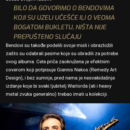
BILO DA GOVORIMO O BENDOVIMA
KOJI SU UZELI UČEŠĆE ILI O VEOMA
BOGATOM BUKLETU, NIŠTA NIJE
PREPUŠTENO SLUČAJU
Bendovi su takođe podelili svoje misli i obrazložili
zašto su odabrali pesme koje su obradili za potrebe
ovog albuma. Cela priča zaokružena je efektnim
coverom koji potpisuje Giannis Nakos (Remedy Art
Design), i bez sumnje, pred nama je nesvakidašnje
izdanje koje bi svaki ljubitelj Warlorda (ali i heavy
metal zvuka generalno) trebao imati u kolekciji.