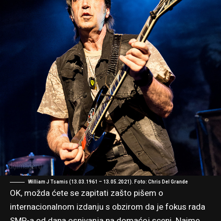
William J Tsamis (13.03.1961 – 13.05.2021). Foto: Chris Del Grande
OK, možda ćete se zapitati zašto pišem o
internacionalnom izdanju s obzirom da je fokus rada
SMP-a od dana osnivanja na domaćoj sceni. Naime,