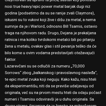
nosi true heavy/epic power metal barjak dugi niz
godina (podsetimo da su se ranije zvali Claymore),
iskusni su to vukovi koji žive i dišu za metal, a nema
sumnje da je i Warlord, odnosno Bill Tsamis, ostavio
traga na njihovom radu. Drugo, Dejana je prekaljena
ratnica i ma koliko tvrdokorni metalci bili po pitanju
žena u metalu, ovakav glas i stil pevanja teško da će
bilo kome u ovim vodama predstavljati otežavajući
faktor.
Lazarevčani su se odlučili za numeru „70,000
Sorrows“ zbog „balkanskog i pravoslavnog nasleđa“,
te epic metal zvuka koji neguju. Kako kažu, nisu hteli
da eksperimentišu, niti da se previše udaljavaju od
originala, već su na prvom mestu hteli da odaju počast
numeri i Tsamisu odsviravši je u duhu originala. Sa
druge strane, činjenica da je žensko za mikrofonom