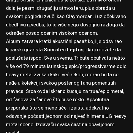
dala je pesmi drugačiju atmosferu, plus obrada u
svakom pogledu zvuči kao Claymorean, i uz očekivano
ubedljivu izvedbu, to je više nego dovoljno razloga da
odrađen posao ocenim visokom ocenom.
Album zatvara kratki akustični pasaž koji je odsvirao
kiparski gitarista
Socrates Leptos
, i koji možete da
poslušate ispod. Sve u svemu, Tribute obuhvata nešto
više od 79 minuta istinskog epic/progressive/melodic
heavy metal zvuka i kako već rekoh, morao bi da se
nađe u kolekciji svakog poštenog fana pomenutih
pravaca. Srca ovde iskreno kucaju za true/epic metal,
od fanova za fanove što bi se reklo. Apsolutna
preporuka što se mene tiče, i zaista adekvatno
odavanje počasti jednom od najvećih imena UG heavy
metal scene. Izdavaču svaka čast na obavljenom
poslu!