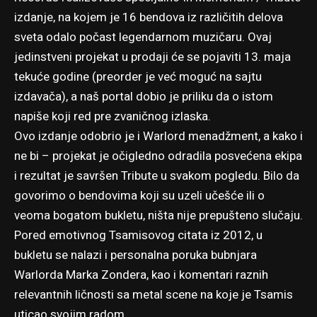
izdanje, na kojem je 16 bendova iz različitih delova
sveta odalo počast legendarnom muzičaru. Ovaj
jedinstveni projekat u prodaji će se pojaviti 13. maja
tekuće godine (preorder je već moguć
na sajtu
izdavača
), a naš portal dobio je priliku da o istom
napiše koji red pre zvaničnog izlaska.
Ovo izdanje odobrio je i Warlord menadžment, a kako i
ne bi – projekat je očigledno odradila posvećena ekipa
i rezultat je savršen Tribute u svakom pogledu. Bilo da
govorimo o bendovima koji su uzeli učešće ili o
veoma bogatom bukletu, ništa nije prepušteno slučaju.
Pored emotivnog Tsamisovog citata iz 2012, u
bukletu se nalazi i personalna poruka bubnjara
Warlorda Marka Zondera, kao i komentari raznih
relevantnih ličnosti sa metal scene na koje je Tsamis
uticao svojim radom.