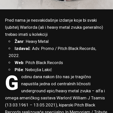
Pred nama je nesvakidašnje izdanje koje bi svaki
ljubitelj Warlorda (ali i heavy metal zvuka generalno)
trebao imati u kolekciji
Žanr
: Heavy Metal
Izdavač
: Adv. Promo / Pitch Black Records,
2022.
Web
:
Pitch Black Records
Piše
:
Nebojša Lakić
G
odinu dana nakon što nas je tragično
napustila jedna od centralnih ličnosti
underground epic/heavy metal zvuka – alfa i
omega američkog sastava Warlord William J Tsamis
(13.03.1961 – 13.05.2021), kiparski Pitch Black
Records realizovaće specijalno In Memoriam / Tribute