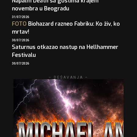
Napalm Death sa gostima krajem
novembra u Beogradu
31/07/2026
FOTO
Biohazard razneo Fabriku: Ko živ, ko
mrtav!
30/07/2026
Saturnus otkazao nastup na Hellhammer
Festivalu
30/07/2026
– DEŠAVANJA –