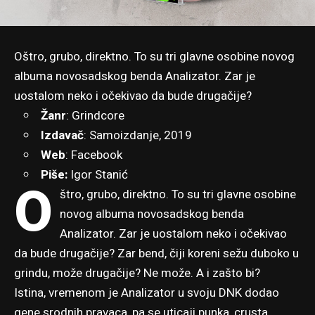
Oštro, grubo, direktno. To su tri glavne osobine novog
albuma novosadskog benda Analizator. Zar je
uostalom neko i očekivao da bude drugačije?
Žanr
: Grindcore
Izdavač
: Samoizdanje, 2019
Web
:
Facebook
Piše:
Igor Stanić
O
štro, grubo, direktno. To su tri glavne osobine
novog albuma novosadskog benda
Analizator. Zar je uostalom neko i očekivao
da bude drugačije? Zar bend, čiji koreni sežu duboko u
grindu, može drugačije? Ne može. A i zašto bi?
Istina, vremenom je Analizator u svoju DNK dodao
gene srodnih pravaca, pa se uticaji punka, crusta,