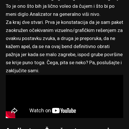
To je ono što bih ja lično voleo da čujem i što bi po
meni diglo Analizator na generalno viši nivo.
Za kraj dve stvari. Prva je konstatacija da je sam paket
zaokružen očekivanim vizuelno/grafičkim rešenjem za
ovakvu postavku zvuka, a druga je preporuka, da ne
kažem apel, da se na ovaj bend definitivno obrati
pažnja jer kada se malo zagrebe, ispod grube površine
se krije puno toga. Čega, pita se neko? Pa, poslušajte i
zaključite sami.