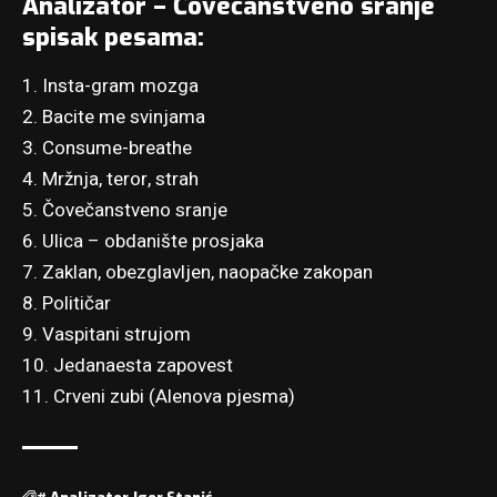
Analizator – Čovečanstveno sranje
spisak pesama:
1. Insta-gram mozga
2. Bacite me svinjama
3. Consume-breathe
4. Mržnja, teror, strah
5. Čovečanstveno sranje
6. Ulica – obdanište prosjaka
7. Zaklan, obezglavljen, naopačke zakopan
8. Političar
9. Vaspitani strujom
10. Jedanaesta zapovest
11. Crveni zubi (Alenova pjesma)