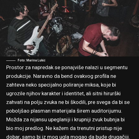
Foto: Marina Lukić
Prostor za napredak se ponajviše nalazi u segmentu
produkcije. Naravno da bend ovakvog profila ne
zahteva neko specijalno poliranje miksa, koje bi
ugrozile njihov karakter i identitet, ali sitni hirurški
zahvati na polju zvuka ne bi škodili, pre svega da bi se
poboljšao plasman materijala širem auditorijumu.
Možda za nijansu upeglaniji i krupniji zvuk bubnja bi
bio moj predlog. Ne kažem da trenutni pristup nije
dobar, samo bi iz mog ugla mogao da bude drugačiji.