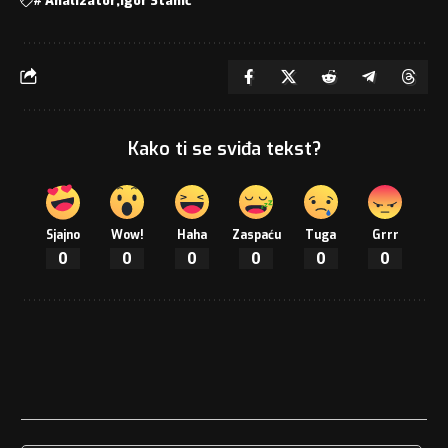
#
Analizator
Igor Stanić
Kako ti se sviđa tekst?
Sjajno
Wow!
Haha
Zaspaću
Tuga
Grrr
0
0
0
0
0
0