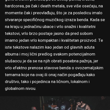
hardcorea, pa čak i death metala, sve više osećaju, na
momente čak i preovlađuju, što je za posledicu imalo
stvaranje specifičnog muzičkog izraza benda. Kada se
na kraju u jednačinu ubace i vrlo snažni i kvalitetni
tekstovi, vrlo brzo postaje jasno da pred sobom
imamo jedan vrlo kompaktan i kvalitetan proizvod. Te
iste tekstove nalazim kao jedan od glavnih aduta
albuma i moj lični predlog svakom potencijalnom
slušaocu je da se na njih obrati posebna pažnja, jer
vrlo efektno prenose stavove benda o ovozemaljskim
temama koje na ovaj ili onaj način pogađaju kako
društvo, tako i pojedinca na ličnom, lokalnom i
globalnom nivou.