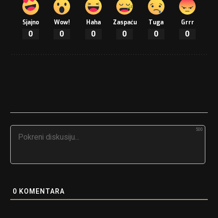
Sjajno
Wow!
Haha
Zaspaću
Tuga
Grrr
0
0
0
0
0
0
500
0
KOMENTARA