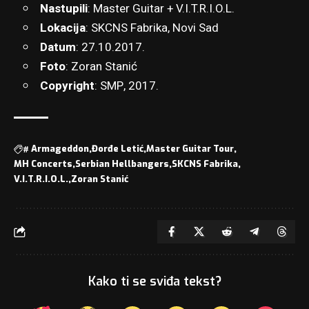
Nastupili
: Master Guitar + V.I.T.R.I.O.L.
Lokacija
: SKCNS Fabrika, Novi Sad
Datum
: 27.10.2017.
Foto
:
Zoran Stanić
Copyright
: SMP, 2017.
#
Armageddon
Đorđe Letić
Master Guitar Tour
MH Concerts
Serbian Hellbangers
SKCNS Fabrika
V.I.T.R.I.O.L.
Zoran Stanić
Kako ti se sviđa tekst?