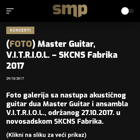
KONCERTI
(
FOTO
) Master Guitar,
V.I.T.R.I.O.L. – SKCNS Fabrika
2017
29/10/2017
Foto galerija sa nastupa akustičnog
guitar dua Master Guitar i ansambla
V.I.T.R.I.O.L., održanog 27.10.2017. u
novosadskom SKCNS Fabrika.
(Klikni na sliku za veći prikaz)