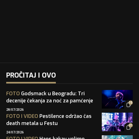
PROČITAJ I OVO
FOTO
Godsmack u Beogradu: Tri
decenije čekanja za noć za pamćenje
15
28/07/2026
FOTO
I
VIDEO
Pestilence održao čas
death metala u Festu
21
24/07/2026
FOTO
I
VIDEO
Haos kakav volimo