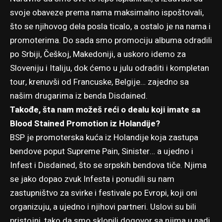
svoje obaveze prema nama maksimalno ispoštovali,
što se njihovog dela posla ticalo, a ostalo je na nama i
promoterima. Do sada smo promociju albuma odradili
po Srbiji, Češkoj, Makedoniji, a uskoro idemo za
Sloveniju i Italiju, dok ćemo u julu odraditi i kompletan
tour, krenuvši od Francuske, Belgije… zajedno sa
našim drugarima iz benda Disdained.
Takođe, šta nam možeš reći o dealu koji imate sa
Blood Stained Promotion iz Holandije?
BSP je promoterska kuća iz Holandije koja zastupa
bendove poput Supreme Pain, Sinister… a ujedno i
Infest i Disdained, što se srpskih bendova tiče. Njima
se jako dopao zvuk Infesta i ponudili su nam
zastupništvo za svirke i festivale po Evropi, koji oni
organizuju, a ujedno i njihovi partneri. Uslovi su bili
pristojni, tako da smo sklopili dogovor sa njima u nadi