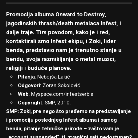
Promocija albuma Onward to Destroy,
jagodinskih thrash/death metalaca Infest, i
dalje traje. Tim povodom, kako je i red,
kontaktirali smo Infest ekipu, i Zoki, lider
benda, predstavio nam je trenutno stanje u
bendu, svoja razmišljanja o metal muzici,
religiji i buduće planove.
Pitanja
: Nebojša Lakić
Odgovori
: Zoran Sokolović
Web
:
Myspace.com/infestserbia
Copyright
: SMP, 2010.
SMP: Zoki, pre nego što pređemo na predstavljanje
i promociju poslednjeg Infest albuma i samog
benda, pitanje tehničke prirode – zašto vam je
„account suspended“, tj. zvanični sajt nedostupan?