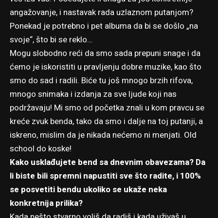
angažovanje, i nastavak rada uzlaznom putanjom?
Ponekad je potrebno i pet albuma da bi se došlo „na
svoje“, što bi se reklo…
Mogu slobodno reći da smo sada prepuni snage i da
ćemo je iskoristiti u pravljenju dobre muzike, kao što
smo do sad i radili. Biće tu još mnogo brzih rifova,
mnogo snimaka i izdanja za sve ljude koji nas
podržavaju! Mi smo od početka znali u kom pravcu se
kreće zvuk benda, tako da smo i dalje na toj putanji, a
iskreno, mislim da je nikada nećemo ni menjati. Old
school do koske!
Kako usklađujete bend sa dnevnim obavezama? Da
li biste bili spremni napustiti sve što radite, i 100%
se posvetiti bendu ukoliko se ukaže neka
konkretnija prilika?
Kada nešto stvarno voliš da radiš i kada uživaš u