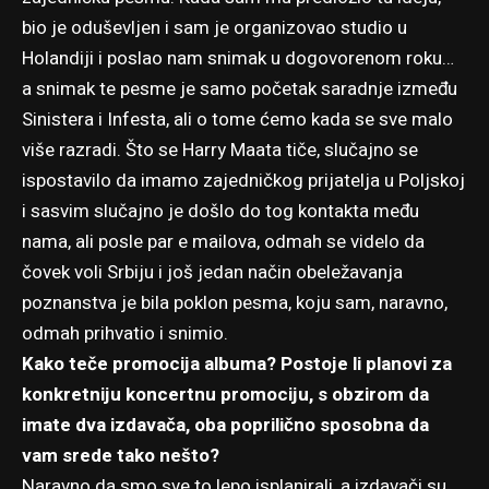
bio je oduševljen i sam je organizovao studio u
Holandiji i poslao nam snimak u dogovorenom roku…
a snimak te pesme je samo početak saradnje između
Sinistera i Infesta, ali o tome ćemo kada se sve malo
više razradi. Što se Harry Maata tiče, slučajno se
ispostavilo da imamo zajedničkog prijatelja u Poljskoj
i sasvim slučajno je došlo do tog kontakta među
nama, ali posle par e mailova, odmah se videlo da
čovek voli Srbiju i još jedan način obeležavanja
poznanstva je bila poklon pesma, koju sam, naravno,
odmah prihvatio i snimio.
Kako teče promocija albuma? Postoje li planovi za
konkretniju koncertnu promociju, s obzirom da
imate dva izdavača, oba poprilično sposobna da
vam srede tako nešto?
Naravno da smo sve to lepo isplanirali, a izdavači su