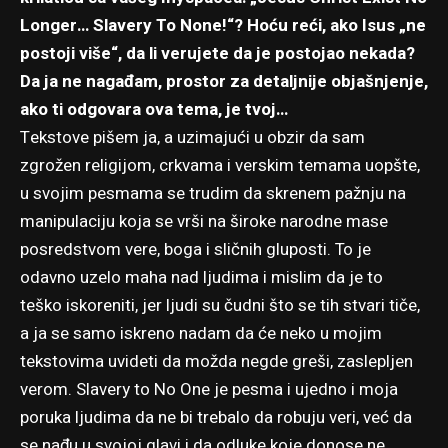
Longer… Slavery To None!“? Hoću reći, ako Isus „ne
postoji više“, da li verujete da je postojao nekada?
Da ja ne nagađam, prostor za detaljnije objašnjenje,
ako ti odgovara ova tema, je tvoj…
Tekstove pišem ja, a uzimajući u obzir da sam
zgrožen religijom, crkvama i verskim temama uopšte,
u svojim pesmama se trudim da skrenem pažnju na
manipulaciju koja se vrši na široke narodne mase
posredstvom vere, boga i sličnih gluposti. To je
odavno uzelo maha nad ljudima i mislim da je to
teško iskoreniti, jer ljudi su čudni što se tih stvari tiče,
a ja se samo iskreno nadam da će neko u mojim
tekstovima uvideti da možda negde greši, zaslepljen
verom. Slavery to No One je pesma i ujedno i moja
poruka ljudima da ne bi trebalo da robuju veri, već da
se nađu u svojoj glavi i da odluke koje donose ne