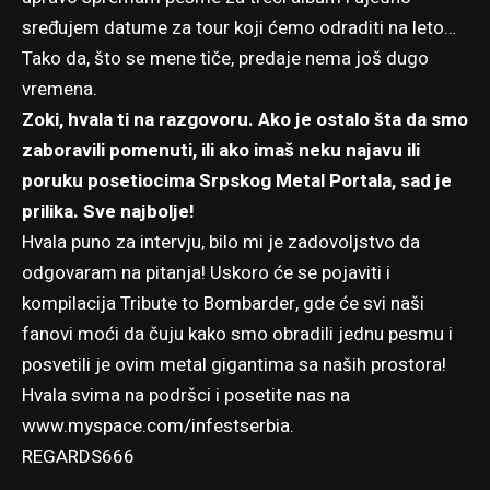
sređujem datume za tour koji ćemo odraditi na leto…
Tako da, što se mene tiče, predaje nema još dugo
vremena.
Zoki, hvala ti na razgovoru. Ako je ostalo šta da smo
zaboravili pomenuti, ili ako imaš neku najavu ili
poruku posetiocima Srpskog Metal Portala, sad je
prilika. Sve najbolje!
Hvala puno za intervju, bilo mi je zadovoljstvo da
odgovaram na pitanja! Uskoro će se pojaviti i
kompilacija Tribute to Bombarder, gde će svi naši
fanovi moći da čuju kako smo obradili jednu pesmu i
posvetili je ovim metal gigantima sa naših prostora!
Hvala svima na podršci i posetite nas na
www.myspace.com/infestserbia.
REGARDS666