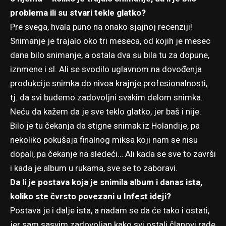
problema ili su stvari tekle glatko?
Pre svega, hvala puno na onako sjajnoj recenziji!
Snimanje je trajalo oko tri meseca, od kojih je mesec
dana bilo snimanje, a ostala dva su bila tu za dopune,
iznmene i sl. Ali se svodilo uglavnom na dovođenja
produkcije snimka do nivoa krajnje profesionalnosti,
tj. da svi budemo zadovoljni svakim delom snimka.
Neću da kažem da je sve teklo glatko, jer baš i nije.
Bilo je tu čekanja da stigne snimak iz Holandije, pa
nekoliko pokušaja finalnog miksa koji nam se nisu
dopali, pa čekanje na sledeći… Ali kada se sve to završi
i kada je album u rukama, sve se to zaboravi.
Da li je postava koja je snimila album i danas ista,
koliko ste čvrsto povezani u Infest ideji?
Postava je i dalje ista, a nadam se da će tako i ostati,
jer sam sasvim zadovoljan kako svi ostali članovi rade