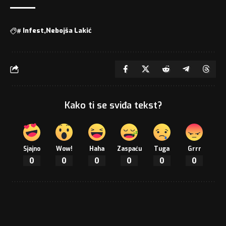
#
Infest
Nebojša Lakić
Kako ti se sviđa tekst?
Sjajno
Wow!
Haha
Zaspaću
Tuga
Grrr
0
0
0
0
0
0