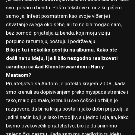
svoj posao u bendu. Pošto tekstove i muziku pišem
samo ja, Infest posmatram kao svoje viđenje i
shvatanje svega oko sebe, ali to ne bih mogao sam,
bez pomoći prijatelja iz benda, koji moju viziju
potpuno razumeju, poštuju i podržavaju.
Bilo je tu i nekoliko gostiju na albumu. Kako ste
došli na tu ideju, i je li bilo nezgodno realizovati
saradnju sa Aad Kloosterwaardom i Harry
Maataom?
Prijateljstvo sa Aadom je poteklo krajem 2008., kada
smo krenuli sa dopisivanjem preko myspace stranice i
tako, malo po malo, krenuli u sve češće i ozbiljnije
razgovore, da bi na kraju postali i jako dobri prijatelji, a
jedini način koji je lako izvodljiv, a ujedno i sjajan, kako
bismo ovekovečili prijateljstvo, bio je da snimimo
zajedničku pesmu. Kada sam mu predložio tu ideju,