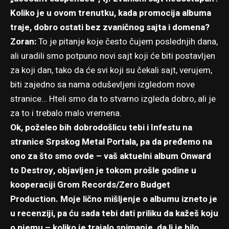
Koliko je u ovom trenutku, kada promocija albuma
traje, dobro ostati bez zvaničnog sajta i domena?
Zoran:
To je pitanje koje često čujem poslednjih dana,
ali uradili smo potpuno novi sajt koji će biti postavljen
za koji dan, tako da će svi koji su čekali sajt, verujem,
biti zajedno sa nama oduševljeni izgledom nove
stranice… Hteli smo da to stvarno izgleda dobro, ali je
za to i trebalo malo vremena.
Ok, poželeo bih dobrodošlicu tebi i Infestu na
stranice Srpskog Metal Portala, pa da pređemo na
ono za što smo ovde – vaš aktuelni album Onward
to Destroy, objavljen je tokom prošle godine u
kooperaciji Grom Records/Zero Budget
Production. Moje lično mišljenje o albumu izneto je
u recenziji, pa ću sada tebi dati priliku da kažeš koju
o njemu – koliko je trajalo snimanje, da li je bilo