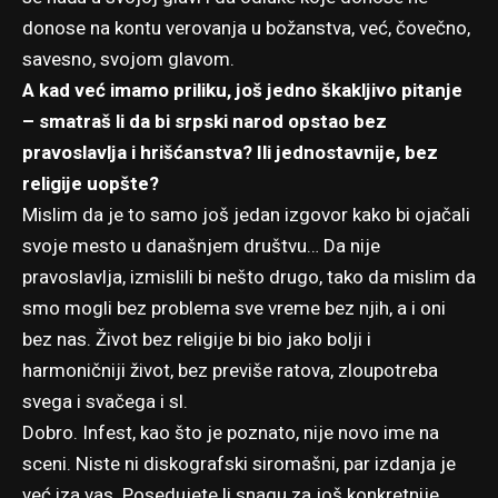
donose na kontu verovanja u božanstva, već, čovečno,
savesno, svojom glavom.
A kad već imamo priliku, još jedno škakljivo pitanje
– smatraš li da bi srpski narod opstao bez
pravoslavlja i hrišćanstva? Ili jednostavnije, bez
religije uopšte?
Mislim da je to samo još jedan izgovor kako bi ojačali
svoje mesto u današnjem društvu… Da nije
pravoslavlja, izmislili bi nešto drugo, tako da mislim da
smo mogli bez problema sve vreme bez njih, a i oni
bez nas. Život bez religije bi bio jako bolji i
harmoničniji život, bez previše ratova, zloupotreba
svega i svačega i sl.
Dobro. Infest, kao što je poznato, nije novo ime na
sceni. Niste ni diskografski siromašni, par izdanja je
već iza vas. Posedujete li snagu za još konkretnije