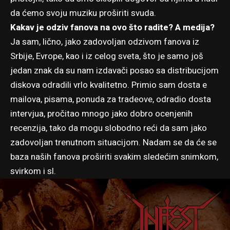
da ćemo svoju muziku proširiti svuda.
Kakav je odziv fanova na ovo što radite? A medija?
Ja sam, lično, jako zadovoljan odzivom fanova iz
Srbije, Evrope, kao i iz celog sveta, što je samo još
jedan znak da su nam izdavači posao sa distribucijom
diskova odradili vrlo kvalitetno. Primio sam dosta e
mailova, pisama, ponuda za tradeove, odradio dosta
intervjua, pročitao mnogo jako dobro ocenjenih
recenzija, tako da mogu slobodno reći da sam jako
zadovoljan trenutnom situacijom. Nadam se da će se
baza naših fanova proširiti svakim sledećim snimkom,
svirkom i sl.