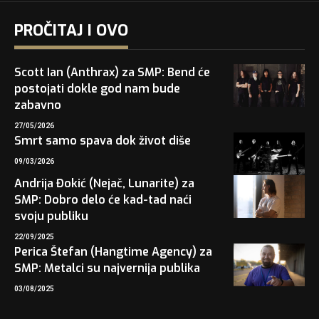
PROČITAJ I OVO
Scott Ian (Anthrax) za SMP: Bend će
postojati dokle god nam bude
zabavno
27/05/2026
Smrt samo spava dok život diše
09/03/2026
Andrija Đokić (Nejač, Lunarite) za
SMP: Dobro delo će kad-tad naći
svoju publiku
22/09/2025
Perica Štefan (Hangtime Agency) za
SMP: Metalci su najvernija publika
03/08/2025