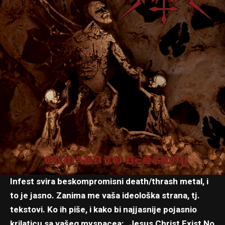
Infest svira beskompromisni death/thrash metal, i
to je jasno. Zanima me vaša ideološka strana, tj.
tekstovi. Ko ih piše, i kako bi najjasnije pojasnio
krilaticu sa vašeg myspacea: „Jesus Christ Exist No