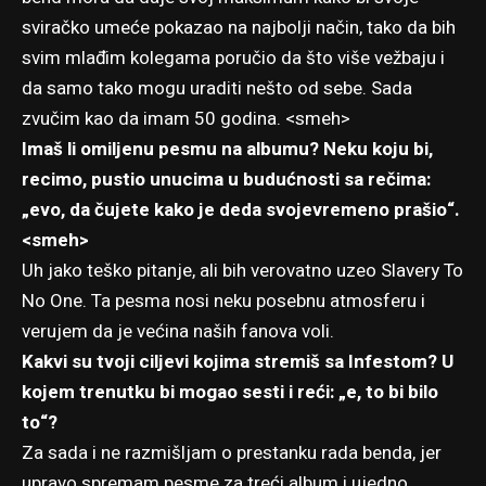
sviračko umeće pokazao na najbolji način, tako da bih
svim mlađim kolegama poručio da što više vežbaju i
da samo tako mogu uraditi nešto od sebe. Sada
zvučim kao da imam 50 godina. <smeh>
Imaš li omiljenu pesmu na albumu? Neku koju bi,
recimo, pustio unucima u budućnosti sa rečima:
„evo, da čujete kako je deda svojevremeno prašio“.
<smeh>
Uh jako teško pitanje, ali bih verovatno uzeo Slavery To
No One. Ta pesma nosi neku posebnu atmosferu i
verujem da je većina naših fanova voli.
Kakvi su tvoji ciljevi kojima stremiš sa Infestom? U
kojem trenutku bi mogao sesti i reći: „e, to bi bilo
to“?
Za sada i ne razmišljam o prestanku rada benda, jer
upravo spremam pesme za treći album i ujedno