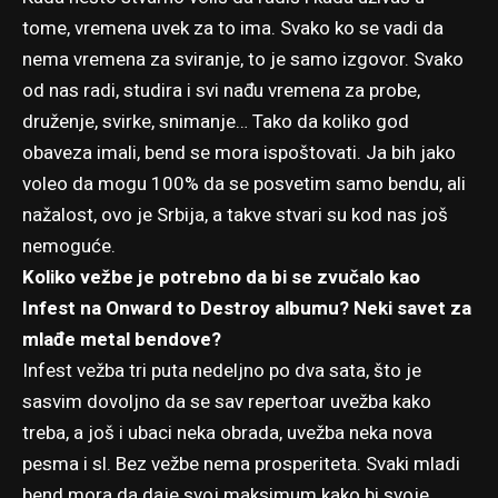
tome, vremena uvek za to ima. Svako ko se vadi da
nema vremena za sviranje, to je samo izgovor. Svako
od nas radi, studira i svi nađu vremena za probe,
druženje, svirke, snimanje… Tako da koliko god
obaveza imali, bend se mora ispoštovati. Ja bih jako
voleo da mogu 100% da se posvetim samo bendu, ali
nažalost, ovo je Srbija, a takve stvari su kod nas još
nemoguće.
Koliko vežbe je potrebno da bi se zvučalo kao
Infest na Onward to Destroy albumu? Neki savet za
mlađe metal bendove?
Infest vežba tri puta nedeljno po dva sata, što je
sasvim dovoljno da se sav repertoar uvežba kako
treba, a još i ubaci neka obrada, uvežba neka nova
pesma i sl. Bez vežbe nema prosperiteta. Svaki mladi
bend mora da daje svoj maksimum kako bi svoje