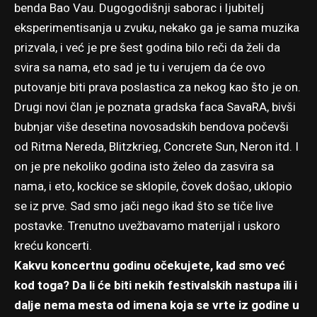
benda Bao Vau. Dugogodišnji saborac i ljubitelj
eksperimentisanja u zvuku, nekako ga je sama muzika
prizvala, i već je pre šest godina bilo reči da želi da
svira sa nama, eto sad je tu i verujem da će ovo
putovanje biti prava poslastica za nekog kao što je on.
Drugi novi član je poznata gradska faca SavaRA, bivši
bubnjar više desetina novosadskih bendova počevši
od Ritma Nereda, Blitzkrieg, Concrete Sun, Neron itd. I
on je pre nekoliko godina isto želeo da zasvira sa
nama, i eto, kockice se sklopile, čovek došao, uklopio
se iz prve. Sad smo jači nego ikad što se tiče live
postavke. Trenutno uvežbavamo materijal i uskoro
kreću koncerti.
Kakvu koncertnu godinu očekujete, kad smo već
kod toga? Da li će biti nekih festivalskih nastupa ili i
dalje nema mesta od imena koja se vrte iz godine u