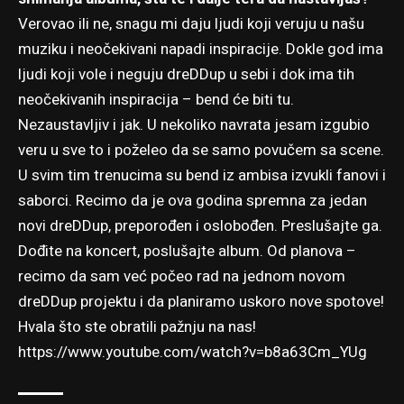
Verovao ili ne, snagu mi daju ljudi koji veruju u našu
muziku i neočekivani napadi inspiracije. Dokle god ima
ljudi koji vole i neguju dreDDup u sebi i dok ima tih
neočekivanih inspiracija – bend će biti tu.
Nezaustavljiv i jak. U nekoliko navrata jesam izgubio
veru u sve to i poželeo da se samo povučem sa scene.
U svim tim trenucima su bend iz ambisa izvukli fanovi i
saborci. Recimo da je ova godina spremna za jedan
novi dreDDup, preporođen i oslobođen. Preslušajte ga.
Dođite na koncert, poslušajte album. Od planova –
recimo da sam već počeo rad na jednom novom
dreDDup projektu i da planiramo uskoro nove spotove!
Hvala što ste obratili pažnju na nas!
https://www.youtube.com/watch?v=b8a63Cm_YUg