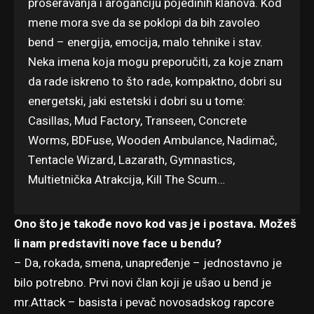
proseravanja i aroganciju pojedinih klanova. Kod
mene mora sve da se poklopi da bih zavoleo
bend – energija, emocija, malo tehnike i stav.
Neka imena koja mogu preporučiti, za koje znam
da rade iskreno to što rade, kompaktno, dobri su
energetski, jaki estetski i dobri su u tome:
Casillas, Mud Factory, Transeen, Concrete
Worms, BDFuse, Wooden Ambulance, Nadimač,
Tentacle Wizard, Lazarath, Gymnastics,
Multietnička Atrakcija, Kill The Scum…
Ono što je takođe novo kod vas je i postava. Možeš
li nam predstaviti nove face u bendu?
– Da, rokada, smena, unapređenje – jednostavno je
bilo potrebno. Prvi novi član koji je ušao u bend je
mr.Attack – basista i pevač novosadskog rapcore