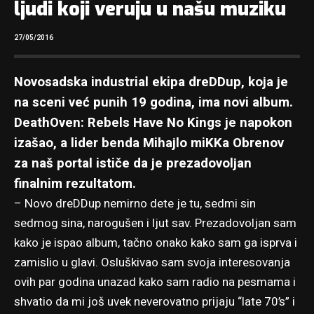
ljudi koji veruju u našu muziku
27/05/2016
Novosadska industrial ekipa dreDDup, koja je
na sceni već punih 19 godina, ima novi album.
DeathOven: Rebels Have No Kings je napokon
izašao, a lider benda Mihajlo miKKa Obrenov
za naš portal ističe da je prezadovoljan
finalnim rezultatom.
– Novo dreDDup nemirno dete je tu, sedmi sin
sedmog sina, narogušen i ljut sav. Prezadovoljan sam
kako je ispao album, tačno onako kako sam ga isprva i
zamislio u glavi. Osluškivao sam svoja interesovanja
ovih par godina unazad kako sam radio na pesmama i
shvatio da mi još uvek neverovatno prijaju “late 70’s” i