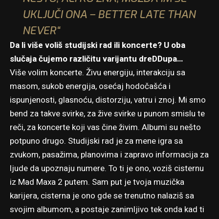
UKLJUČI ONA – BETTER LATE THAN
NEVER“
Da li više voliš studijski rad ili koncerte? U oba
slučaja čujemo različitu varijantu dreDDupa…
Više volim koncerte. Živu energiju, interakciju sa
masom, sukob energija, osećaj hodočašća i
ispunjenosti, glasnoću, distorziju, vatru i znoj. Mi smo
bend za takve svirke, za žive svirke u punom smislu te
reči, za koncerte koji vas čine živim. Albumi su nešto
potpuno drugo. Studijski rad je za mene igra sa
zvukom, pasažima, planovima i zapravo informacija za
ljude da upoznaju numere. To ti je ono, voziš cisternu
iz Mad Maxa 2 putem. Sam put je tvoja muzička
karijera, cisterna je ono gde se trenutno nalaziš sa
svojim albumom, a postaje zanimljivo tek onda kad ti