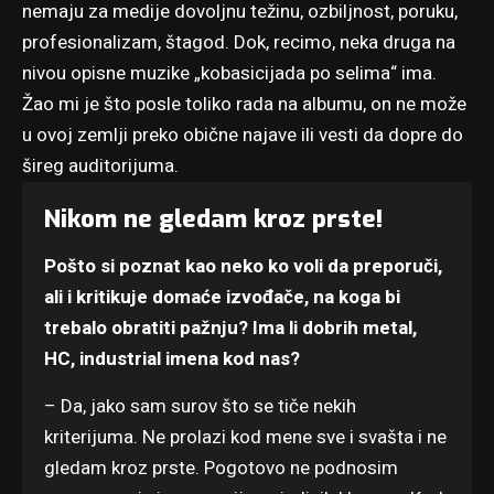
nemaju za medije dovoljnu težinu, ozbiljnost, poruku,
profesionalizam, štagod. Dok, recimo, neka druga na
nivou opisne muzike „kobasicijada po selima“ ima.
Žao mi je što posle toliko rada na albumu, on ne može
u ovoj zemlji preko obične najave ili vesti da dopre do
šireg auditorijuma.
Nikom ne gledam kroz prste!
Pošto si poznat kao neko ko voli da preporuči,
ali i kritikuje domaće izvođače, na koga bi
trebalo obratiti pažnju? Ima li dobrih metal,
HC, industrial imena kod nas?
– Da, jako sam surov što se tiče nekih
kriterijuma. Ne prolazi kod mene sve i svašta i ne
gledam kroz prste. Pogotovo ne podnosim