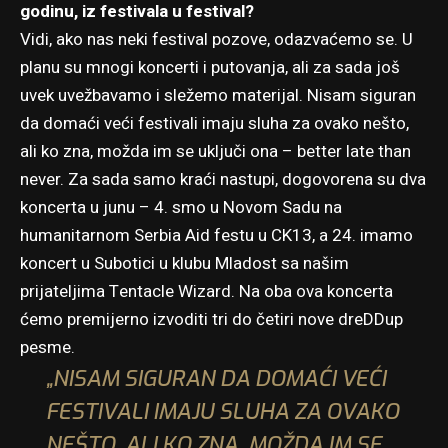
godinu, iz festivala u festival?
Vidi, ako nas neki festival pozove, odazvaćemo se. U
planu su mnogi koncerti i putovanja, ali za sada još
uvek uvežbavamo i sležemo materijal. Nisam siguran
da domaći veći festivali imaju sluha za ovako nešto,
ali ko zna, možda im se uključi ona – better late than
never. Za sada samo kraći nastupi, dogovorena su dva
koncerta u junu – 4. smo u Novom Sadu na
humanitarnom Serbia Aid festu u CK13, a 24. imamo
koncert u Subotici u klubu Mladost sa našim
prijateljima Tentacle Wizard. Na oba ova koncerta
ćemo premijerno izvoditi tri do četiri nove dreDDup
pesme.
„NISAM SIGURAN DA DOMAĆI VEĆI
FESTIVALI IMAJU SLUHA ZA OVAKO
NEŠTO, ALI KO ZNA, MOŽDA IM SE