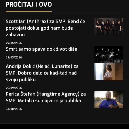
PROČITAJ I OVO
Scott Ian (Anthrax) za SMP: Bend će
postojati dokle god nam bude
zabavno
27/05/2026
Smrt samo spava dok život diše
09/03/2026
Andrija Đokić (Nejač, Lunarite) za
SMP: Dobro delo će kad-tad naći
svoju publiku
22/09/2025
Perica Štefan (Hangtime Agency) za
SMP: Metalci su najvernija publika
03/08/2025