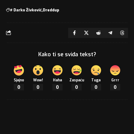
#
Darko Živković
Dreddup
Kako ti se sviđa tekst?
Sjajno
Wow!
Haha
Zaspaću
Tuga
Grrr
0
0
0
0
0
0