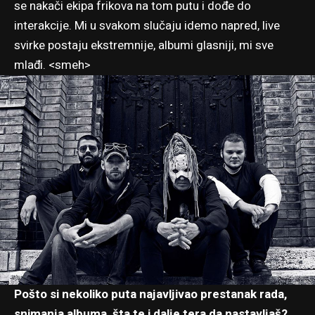
se nakači ekipa frikova na tom putu i dođe do
interakcije. Mi u svakom slučaju idemo napred, live
svirke postaju ekstremnije, albumi glasniji, mi sve
mlađi. <smeh>
Pošto si nekoliko puta najavljivao prestanak rada,
snimanja albuma, šta te i dalje tera da nastavljaš?