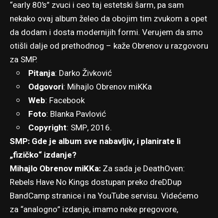
“early 80’s” zvuci i ceo taj estetski šarm, pa sam
nekako ovaj album želeo da obojim tim zvukom a opet
da dodam i dosta modernijih formi. Verujem da smo
otišli dalje od prethodnog – kaže Obrenov u razgovoru
za SMP.
Pitanja
:
Darko Živković
Odgovori
: Mihajlo Obrenov miKKa
Web
:
Facebook
Foto
: Blanka Pavlović
Copyright
: SMP, 2016.
SMP: Gde je album sve nabavljiv, i planirate li
„fizičko“ izdanje?
Mihajlo Obrenov miKKa:
Za sada je DeathOven:
Rebels Have No Kings dostupan preko dreDDup
BandCamp stranice i na YouTube servisu. Videćemo
za “analogno” izdanje, imamo neke pregovore,