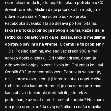
razmislićemo da li je to uopšte nekom potrebno u CD
ili vinil formatu. Mislim da je priča oko tih medijuma
odavno završena. Najavićemo uskoro preko
Facebooka svakako šta se dešava po tom pitanju.
Iako je u toku promocija novog albuma, kažeš da je
retko ko i objavio vest da je izašao, iako si medijima
dostavio sav info na vreme. U čemu je tu problem?
– Da. Poslao sam na, evo sad već preko 900 e-mail
adresa dopis o izlasku. Od toliko adresa, osam je
odgovorilo i objavilo vest. Hvala im! Oni znaju koji su!
Ostalih 892 je zanemarilo vest. Postavlja se pitanje,
da li ikome u ovoj zemlji (i inostranstvu) uopšte više
treba muzika kao umetnost ili je ona samo potrebna
kao zabava i tabloidski dodatak ili je tu tek za
podsećanje uz vest o smrti poznate osobe? Ne znam
šta je po sredi, možda ovaj naš album i naša muzika