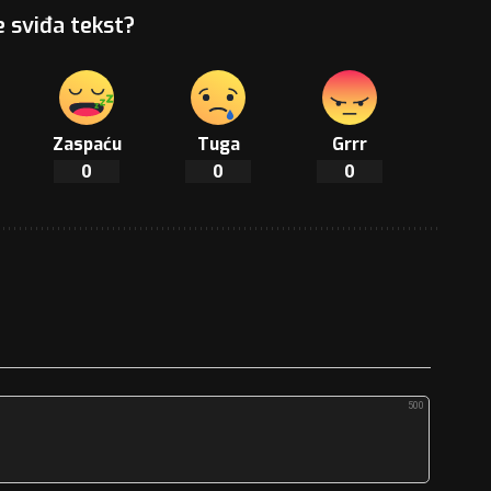
e sviđa tekst?
Zaspaću
Tuga
Grrr
0
0
0
500