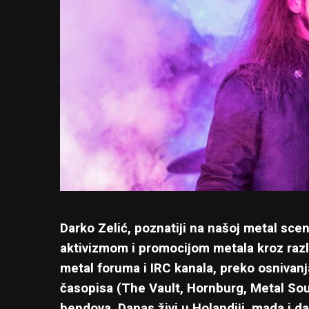
Darko Zelić, poznatiji na našoj metal sc
aktivizmom i promocijom metala kroz razl
metal foruma i IRC kanala, preko osnivanj
časopisa (The Vault, Hornburg, Metal Sou
bendova. Danas živi u Holandiji, mada i d