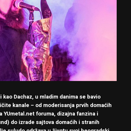
eni kao Dachaz, u mladim danima se bavio
ičite kanale – od moderisanja prvih domaćih
a YUmetal.net foruma, dizajna fanzina i
nd) do izrade sajtova domaćih i stranih
alje suludo održava u životu svoj beogradski