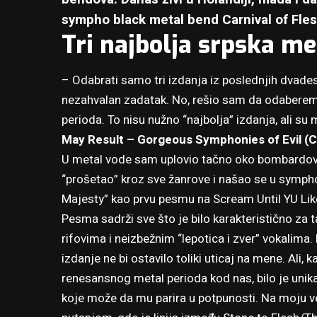
sympho black metal bend Carnival of Fles
Tri najbolja srpska me
– Odabrati samo tri izdanja iz poslednjih dvad
nezahvalan zadatak. No, rešio sam da odaberem 
perioda. To nisu nužno “najbolja” izdanja, ali s
May Result – Gorgeous Symphonies of Evil (C
U metal vode sam uplovio tačno oko bombardovan
“prošetao” kroz sve žanrove i našao se u symph
Majesty” kao prvu pesmu na
Scream Until YU Like
Pesma sadrži sve što je bilo karakteristično za t
rifovima i neizbežnim “lepotica i zver” vokalima
izdanje ne bi ostavilo toliki uticaj na mene. Ali,
renesansnog metal perioda kod nas, bilo je unika
koje može da mu parira u potpunosti. Na moju ve