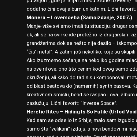
putanjom, gde je linija između Stone to Flesh/Th
dodatno čini ovaj album unikatnim. Lični favorit: 
Monera – Lovemoeba (Samoizdanje, 2007.)
Manje-više svi smo imali tu situaciju: drugar os
ok, ali se na svirke ide pretežno iz drugarskih r
grandžerima dok se nešto nije desilo – iskompo
“čis’ metal”. A zatim još nekoliko, koje su sku
Ako izuzmemo sećanja na nekoliko godina mlać
na ove rifove, ono što cenim kod ovog samoizda
okruženju, ali kako do tad nisu komponovali meta
od blast beatova do (namernih) synth basova. Ka
kreativnom smislu, bend se raspao i ovaj album 
zaslužuju. Lični favorit: “Inverse Space”.
Heretic Rites – Hiding Is So Futile (Urtod Void
Kad sam se odselio iz Srbije, malo sam izgubi
samo šta “velikani” izdaju, a novi bendovi mi nis