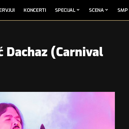
ERVJUI
KONCERTI
SPECIJAL
SCENA
SMP 
ć Dachaz (Carnival