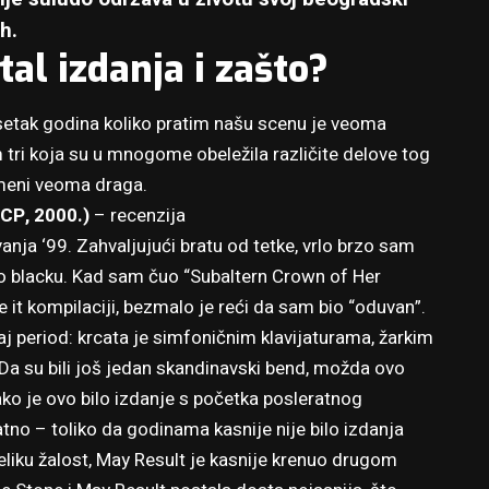
h.
tal izdanja i zašto?
esetak godina koliko pratim našu scenu je veoma
tri koja su u mnogome obeležila različite delove tog
u meni veoma draga.
CP, 2000.)
–
recenzija
ja ‘99. Zahvaljujući bratu od tetke, vrlo brzo sam
o blacku. Kad sam čuo “Subaltern Crown of Her
 it
kompilaciji, bezmalo je reći da sam bio “oduvan”.
aj period: krcata je simfoničnim klavijaturama, žarkim
. Da su bili još jedan skandinavski bend, možda ovo
 kako je ovo bilo izdanje s početka posleratnog
tno – toliko da godinama kasnije nije bilo izdanja
liku žalost, May Result je kasnije krenuo drugom