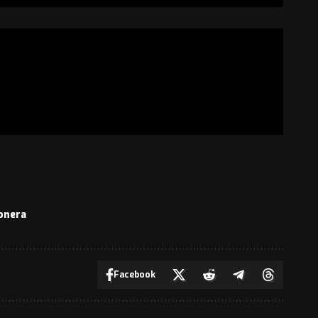
onera
Facebook