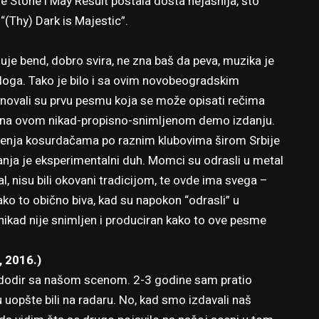
e Stone i May Result postala dosta nejasnija, što
“(Thy) Dark is Majestic”.
nuje bend, dobro svira, ne zna baš da peva, muzika je
azloga. Tako je bilo i sa ovim novobeogradskim
novali su prvu pesmu koja se može opisati rečima
pili na ovom nikad-propisno-snimljenom demo izdanju.
enja kosurdačama po raznim klubovima širom Srbije
nja je eksperimentalni duh. Momci su odrasli u metal
l, nisu bili okovani tradicijom, te ovde ima svega –
ko to obično biva, kad su napokon “odrasli” u
nikad nije snimljen i produciran kako to ove pesme
, 2016.)
o dodir sa našom scenom. 2-3 godine sam pratio
u uopšte bili na radaru. No, kad smo izdavali naš