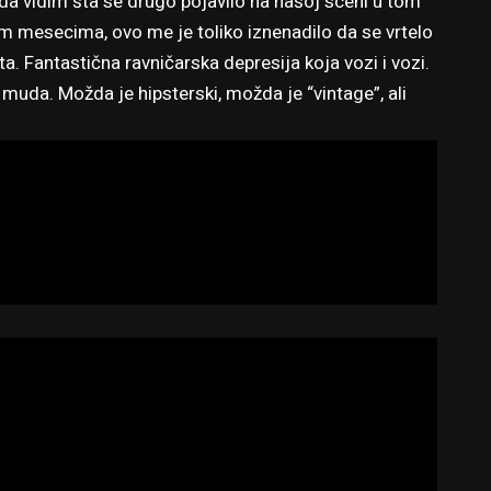
da vidim šta se drugo pojavilo na našoj sceni u tom
im mesecima, ovo me je toliko iznenadilo da se vrtelo
ta. Fantastična ravničarska depresija koja vozi i vozi.
 muda. Možda je hipsterski, možda je “vintage”, ali