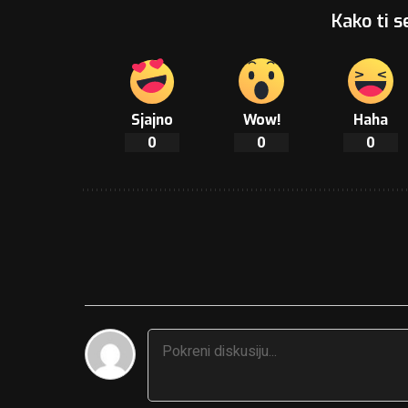
Kako ti s
Sjajno
Wow!
Haha
0
0
0