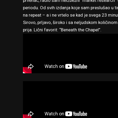
prvenac, radio sam neizbežni “market research” 
periodu. Od svih izdanja koje sam preslušao u t
na repeat – a i ne vrtelo se kad je svega 23 minu
Sirovo, prljavo, široko i sa neljudskom količinom
prija. Lični favorit: “Beneath the Chapel”.