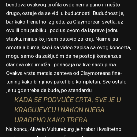
bendova ovakvog profila ovde nema puno ili nešto
drugo, ostaje da se vidi u budućnosti. Budućnost je,
bar kako trenutno izgleda, za Claymorean svetla, uz
ovu ili onu publiku i pod uslovom da isprave jednu
stavku, minus koji sam ostavio za kraj. Naime, sa
omota albuma, kao i sa video zapisa sa ovog koncerta,
mogu samo da zaključim da ne postoji koncenzus
članova oko imidža i ponašaja na live nastupima.
Ovakva vrsta metala zahteva od Claymoreana fine-
tuning kako bi njihov paket bio kompletan. Sve ostalo
je tu gde treba da bude, po standardu.
KADA SE PODVUČE CRTA, SVE JE U
KRAGUJEVCU I NAKON NJEGA
URAĐENO KAKO TREBA
Na koncu, Alive in Vultureburg je hrabar i kvalitetno