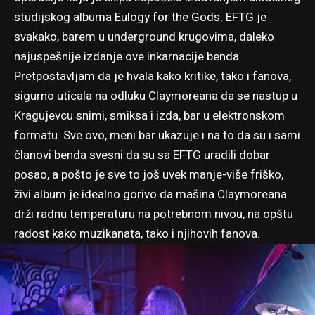
studijskog albuma
Eulogy for the Gods
. EFTG je
svakako, barem u underground krugovima, daleko
najuspešnije izdanje ove inkarnacije benda.
Pretpostavljam da je hvala kako kritike, tako i fanova,
sigurno uticala na odluku Claymoreana da se nastup u
Kragujevcu snimi, smiksa i izda, bar u elektronskom
formatu. Sve ovo, meni bar ukazuje i na to da su i sami
članovi benda svesni da su sa EFTG uradili dobar
posao, a pošto je sve to još uvek manje-više friško,
živi album je idealno gorivo da mašina Claymoreana
drži radnu temperaturu na potrebnom nivou, na opštu
radost kako muzikanata, tako i njihovih fanova.