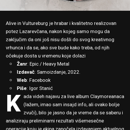
Alive in Vultureburg je hrabar i kvalitetno realizovan
potez Lazarevčana, nakon kojeg samo mogu da
zaključim da oni još nisu došli do svog kreativnog
vrhunca i da se, ako sve bude kako treba, od njih
očekuje dosta u vremenu koje dolazi
Žanr
: Epic / Heavy Metal
Izdavač
: Samoizdanje, 2022.
Web
:
Facebook
Piše
:
Igor Stanić
K
ada videh najavu za live album Claymoreanaca
(lažem, imao sam insajd info, ali ovako bolje
zvuči), bilo je jasno da je vreme da se saberu i
analiziraju preliminarni rezultati višemesečne
operacije koju je ekipa započela izdavanjem aktuelnog