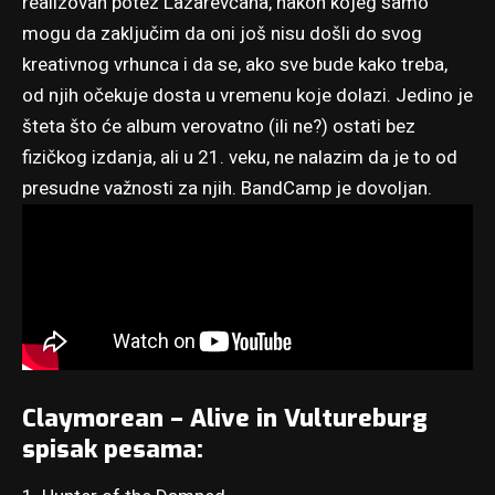
realizovan potez Lazarevčana, nakon kojeg samo
mogu da zaključim da oni još nisu došli do svog
kreativnog vrhunca i da se, ako sve bude kako treba,
od njih očekuje dosta u vremenu koje dolazi. Jedino je
šteta što će album verovatno (ili ne?) ostati bez
fizičkog izdanja, ali u 21. veku, ne nalazim da je to od
presudne važnosti za njih.
BandCamp
je dovoljan.
Claymorean – Alive in Vultureburg
spisak pesama: