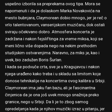
uspešno izborila sa preprekama ovog tipa. Mora se
napomenuti i da je dolaskom Marka Novakovića na
mesto bubnjara, Claymorean dobio mnogo, jer je reč o
vrlo talentovanom, vanserijskom muzičaru, dok ostali
sviraju očekivano dobro. Atmosfera koncerta je
zadržana i nakon fejsliftinga za vreme miksa, koji se
meni lično više dopada nego na nekim prethodim
studijskim ostvarenjima. Naravno, za miks je, kao i
uvek, bio zadužen Boris Šurlan.
I kada se podvuče crta, sve je u Kragujevcu i nakon
njega urađeno kako treba i u skladu sa limitom koje
donose tehnikalije na koncertima ovog kalibra u Srbiji.
Claymorean ima jaku fan bazu, ali je fascinantna
činjenica da je ona još uvek mnogo snažnija preko
granice, nego u Srbiji. Da li je to zbog samog
opredeljenja kada je njihov muzički izraz u pitanju, jer