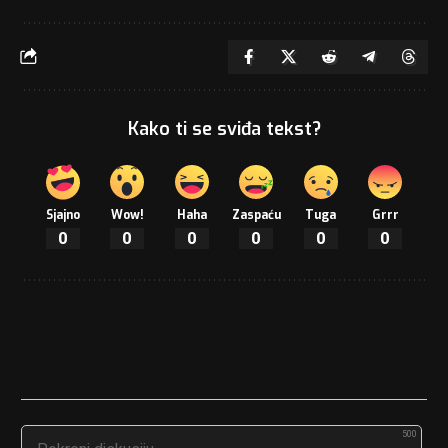
Kako ti se sviđa tekst?
Sjajno
Wow!
Haha
Zaspaću
Tuga
Grrr
0
0
0
0
0
0
500