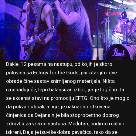
Dakle, 12 pesama na nastupu, od kojih je skoro
polovina sa Eulogy for the Gods, par starijih i dve
obrade čine sastav snimljenog materijala. Ništa
iznenađujuće, lepo balansiran izbor, jer je logično da
se akcenat stavi na promociju EFTG. Ono što je moglo
da pokvari utisak, a nije, je naknadno otkrivena
činjenica da Dejana nije bila stoprocentno dobrog
zdravlja za vreme nastupa. Međutim, budimo realni i
iskreni, Deja je isuviše dobra pevačica, tako da se